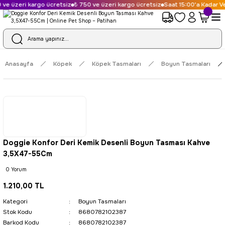
ve üzeri kargo ücretsiz
₺ 750 ve üzeri kargo ücretsiz
Saat 15:00'a Kadar Ve
Anasayfa
Köpek
Köpek Tasmaları
Boyun Tasmaları
Doggie Konfor Deri Kemik Desenli Boyun Tasması Kahve
3,5X47-55Cm
0 Yorum
1.210,00 TL
Kategori
Boyun Tasmaları
Stok Kodu
8680782102387
Barkod Kodu
8680782102387