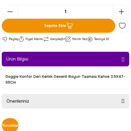
Sepete Ekle
Paylaş
Fiyat Alarmı
Karşılaştır
Yorum Yaz
Tavsiye Et
Ürün Bilgisi
Doggie Konfor Deri Kemik Desenli Boyun Tasması Kahve 3,5X47-
55Cm
Önerileriniz
Bu ürünün fiyat bilgisi, resim, ürün açıklamalarında ve diğer
konularda yetersiz gördüğünüz noktaları öneri formunu
Yorumlar
kullanarak tarafımıza iletebilirsiniz.