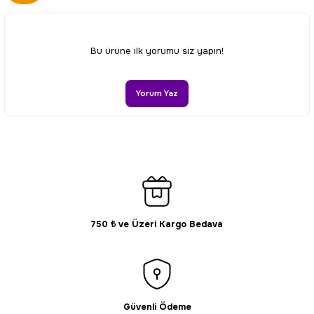
Görüş ve önerileriniz için teşekkür ederiz.
Ürün resmi kalitesiz, bozuk veya görüntülenemiyor.
Bu ürüne ilk yorumu siz yapın!
Ürün açıklamasında eksik bilgiler bulunuyor.
Ürün bilgilerinde hatalar bulunuyor.
Yorum Yaz
Ürün fiyatı diğer sitelerden daha pahalı.
Bu ürüne benzer farklı alternatifler olmalı.
750 ₺ ve Üzeri Kargo Bedava
Gönder
Güvenli Ödeme