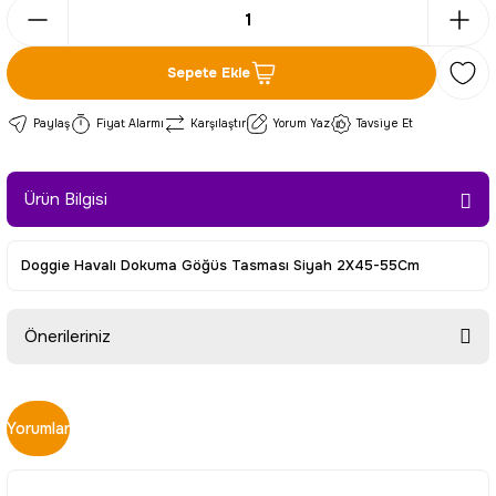
Sepete Ekle
Paylaş
Fiyat Alarmı
Karşılaştır
Yorum Yaz
Tavsiye Et
Ürün Bilgisi
Doggie Havalı Dokuma Göğüs Tasması Siyah 2X45-55Cm
Önerileriniz
Bu ürünün fiyat bilgisi, resim, ürün açıklamalarında ve diğer
konularda yetersiz gördüğünüz noktaları öneri formunu
Yorumlar
kullanarak tarafımıza iletebilirsiniz.
Görüş ve önerileriniz için teşekkür ederiz.