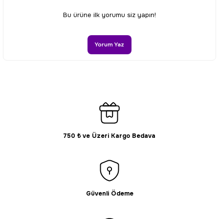
Ürün resmi kalitesiz, bozuk veya görüntülenemiyor.
Bu ürüne ilk yorumu siz yapın!
Ürün açıklamasında eksik bilgiler bulunuyor.
Ürün bilgilerinde hatalar bulunuyor.
Yorum Yaz
Ürün fiyatı diğer sitelerden daha pahalı.
Bu ürüne benzer farklı alternatifler olmalı.
750 ₺ ve Üzeri Kargo Bedava
Gönder
Güvenli Ödeme