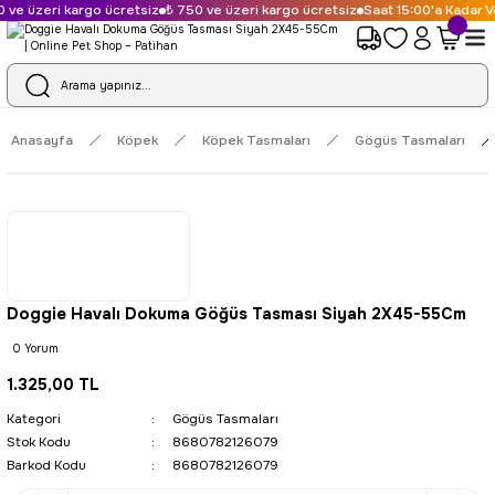
 ve üzeri kargo ücretsiz
₺ 750 ve üzeri kargo ücretsiz
Saat 15:00'a Kadar Ve
Anasayfa
Köpek
Köpek Tasmaları
Gögüs Tasmaları
Doggie Havalı Dokuma Göğüs Tasması Siyah 2X45-55Cm
0 Yorum
1.325,00 TL
Kategori
Gögüs Tasmaları
Stok Kodu
8680782126079
Barkod Kodu
8680782126079