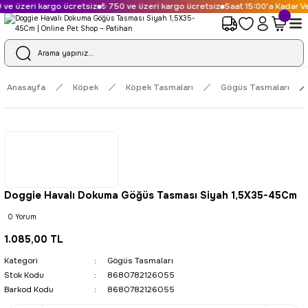
ve üzeri kargo ücretsiz
₺ 750 ve üzeri kargo ücretsiz
Saat 15:00'a Kadar Ve
Anasayfa
Köpek
Köpek Tasmaları
Gögüs Tasmaları
Doggie Havalı Dokuma Göğüs Tasması Siyah 1,5X35-45Cm
0 Yorum
1.085,00 TL
Kategori
Gögüs Tasmaları
Stok Kodu
8680782126055
Barkod Kodu
8680782126055