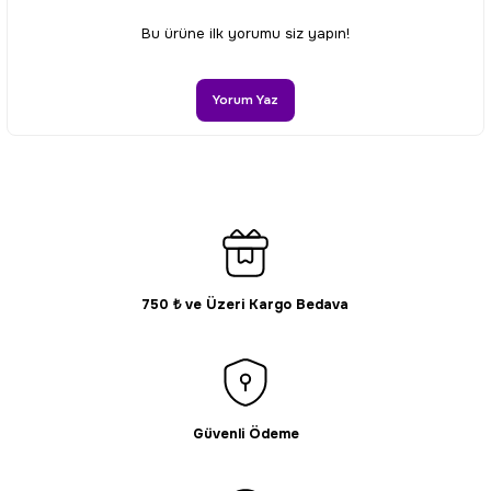
Ürün resmi kalitesiz, bozuk veya görüntülenemiyor.
Bu ürüne ilk yorumu siz yapın!
Ürün açıklamasında eksik bilgiler bulunuyor.
Ürün bilgilerinde hatalar bulunuyor.
Yorum Yaz
Ürün fiyatı diğer sitelerden daha pahalı.
Bu ürüne benzer farklı alternatifler olmalı.
750 ₺ ve Üzeri Kargo Bedava
Gönder
Güvenli Ödeme