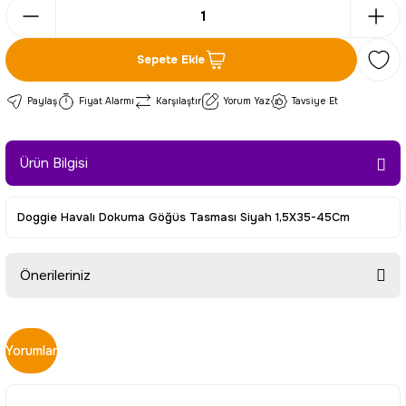
Sepete Ekle
Paylaş
Fiyat Alarmı
Karşılaştır
Yorum Yaz
Tavsiye Et
Ürün Bilgisi
Doggie Havalı Dokuma Göğüs Tasması Siyah 1,5X35-45Cm
Önerileriniz
Bu ürünün fiyat bilgisi, resim, ürün açıklamalarında ve diğer
konularda yetersiz gördüğünüz noktaları öneri formunu
Yorumlar
kullanarak tarafımıza iletebilirsiniz.
Görüş ve önerileriniz için teşekkür ederiz.