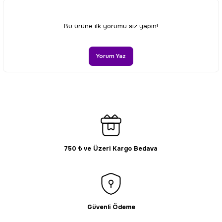
Ürün resmi kalitesiz, bozuk veya görüntülenemiyor.
Bu ürüne ilk yorumu siz yapın!
Ürün açıklamasında eksik bilgiler bulunuyor.
Ürün bilgilerinde hatalar bulunuyor.
Yorum Yaz
Ürün fiyatı diğer sitelerden daha pahalı.
Bu ürüne benzer farklı alternatifler olmalı.
750 ₺ ve Üzeri Kargo Bedava
Gönder
Güvenli Ödeme