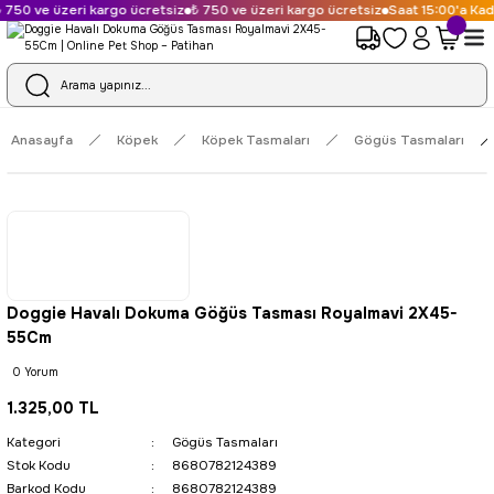
750 ve üzeri kargo ücretsiz
₺ 750 ve üzeri kargo ücretsiz
Saat 15:00'a Kada
Anasayfa
Köpek
Köpek Tasmaları
Gögüs Tasmaları
Doggie Havalı Dokuma Göğüs Tasması Royalmavi 2X45-
55Cm
0 Yorum
1.325,00 TL
Kategori
Gögüs Tasmaları
Stok Kodu
8680782124389
Barkod Kodu
8680782124389