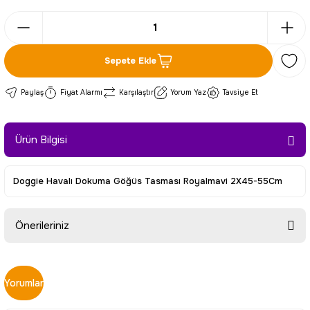
Sepete Ekle
Paylaş
Fiyat Alarmı
Karşılaştır
Yorum Yaz
Tavsiye Et
Ürün Bilgisi
Doggie Havalı Dokuma Göğüs Tasması Royalmavi 2X45-55Cm
Önerileriniz
Bu ürünün fiyat bilgisi, resim, ürün açıklamalarında ve diğer
konularda yetersiz gördüğünüz noktaları öneri formunu
Yorumlar
kullanarak tarafımıza iletebilirsiniz.
Görüş ve önerileriniz için teşekkür ederiz.