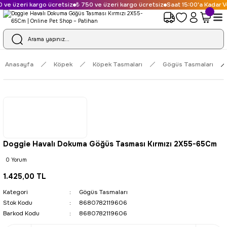
 ve üzeri kargo ücretsiz
₺ 750 ve üzeri kargo ücretsiz
Saat 15:00'a Kadar Ve
Anasayfa
Köpek
Köpek Tasmaları
Gögüs Tasmaları
Doggie Havalı Dokuma Göğüs Tasması Kırmızı 2X55-65Cm
0 Yorum
1.425,00 TL
Kategori
Gögüs Tasmaları
Stok Kodu
8680782119606
Barkod Kodu
8680782119606