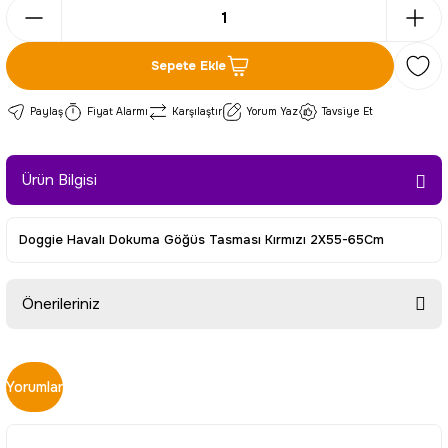
Sepete Ekle
Paylaş
Fiyat Alarmı
Karşılaştır
Yorum Yaz
Tavsiye Et
Ürün Bilgisi
Doggie Havalı Dokuma Göğüs Tasması Kırmızı 2X55-65Cm
Önerileriniz
Bu ürünün fiyat bilgisi, resim, ürün açıklamalarında ve diğer
konularda yetersiz gördüğünüz noktaları öneri formunu
Yorumlar
kullanarak tarafımıza iletebilirsiniz.
Görüş ve önerileriniz için teşekkür ederiz.