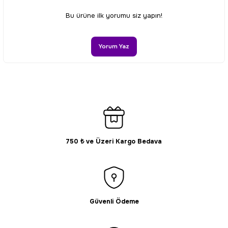
Ürün resmi kalitesiz, bozuk veya görüntülenemiyor.
Bu ürüne ilk yorumu siz yapın!
Ürün açıklamasında eksik bilgiler bulunuyor.
Ürün bilgilerinde hatalar bulunuyor.
Yorum Yaz
Ürün fiyatı diğer sitelerden daha pahalı.
Bu ürüne benzer farklı alternatifler olmalı.
750 ₺ ve Üzeri Kargo Bedava
Gönder
Güvenli Ödeme