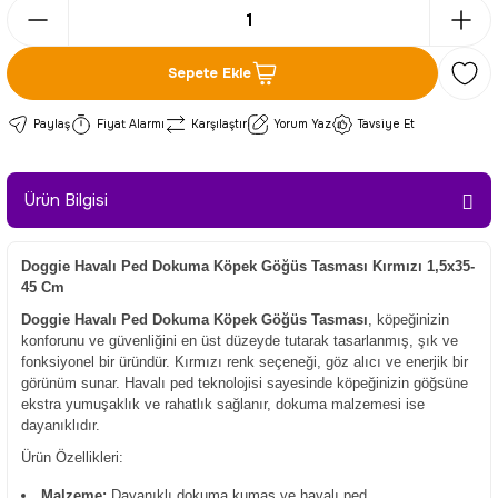
Sepete Ekle
Paylaş
Fiyat Alarmı
Karşılaştır
Yorum Yaz
Tavsiye Et
Ürün Bilgisi
Doggie Havalı Ped Dokuma Köpek Göğüs Tasması Kırmızı 1,5x35-
45 Cm
Doggie Havalı Ped Dokuma Köpek Göğüs Tasması
, köpeğinizin
konforunu ve güvenliğini en üst düzeyde tutarak tasarlanmış, şık ve
fonksiyonel bir üründür. Kırmızı renk seçeneği, göz alıcı ve enerjik bir
görünüm sunar. Havalı ped teknolojisi sayesinde köpeğinizin göğsüne
ekstra yumuşaklık ve rahatlık sağlanır, dokuma malzemesi ise
dayanıklıdır.
Ürün Özellikleri:
Malzeme:
Dayanıklı dokuma kumaş ve havalı ped.