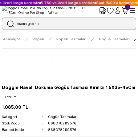
üzeri kargo ücretsiz
₺ 750 ve üzeri kargo ücretsiz
Saat 15:00'a Kadar Veril
Anasayfa
Köpek
Köpek Tasmaları
Gögüs Tasmaları
Doggie Havalı Dokuma Göğüs Tasması Kırmızı 1,5X35-45Cm
0 Yorum
1.085,00 TL
Kategori
Gögüs Tasmaları
Stok Kodu
8680782119576
Barkod Kodu
8680782119576