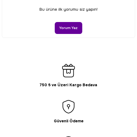
Ürün resmi kalitesiz, bozuk veya görüntülenemiyor.
Bu ürüne ilk yorumu siz yapın!
Ürün açıklamasında eksik bilgiler bulunuyor.
Ürün bilgilerinde hatalar bulunuyor.
Yorum Yaz
Ürün fiyatı diğer sitelerden daha pahalı.
Bu ürüne benzer farklı alternatifler olmalı.
750 ₺ ve Üzeri Kargo Bedava
Gönder
Güvenli Ödeme