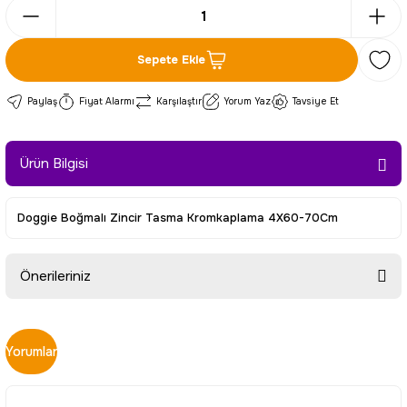
Sepete Ekle
Paylaş
Fiyat Alarmı
Karşılaştır
Yorum Yaz
Tavsiye Et
Ürün Bilgisi
Doggie Boğmalı Zincir Tasma Kromkaplama 4X60-70Cm
Önerileriniz
Bu ürünün fiyat bilgisi, resim, ürün açıklamalarında ve diğer
konularda yetersiz gördüğünüz noktaları öneri formunu
Yorumlar
kullanarak tarafımıza iletebilirsiniz.
Görüş ve önerileriniz için teşekkür ederiz.