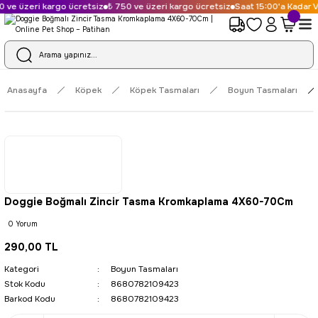
 ve üzeri kargo ücretsiz
₺ 750 ve üzeri kargo ücretsiz
Saat 15:00'a Kadar V
Anasayfa
Köpek
Köpek Tasmaları
Boyun Tasmaları
Doggie Boğmalı Zincir Tasma Kromkaplama 4X60-70Cm
0 Yorum
290,00 TL
Kategori
Boyun Tasmaları
Stok Kodu
8680782109423
Barkod Kodu
8680782109423