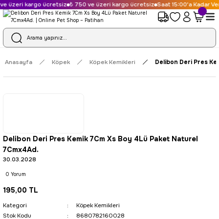
e üzeri kargo ücretsiz
₺ 750 ve üzeri kargo ücretsiz
Saat 15:00'a Kadar Ver
Anasayfa
Köpek
Köpek Kemikleri
Delibon Deri Pres Ke
Delibon Deri Pres Kemik 7Cm Xs Boy 4Lü Paket Naturel
7Cmx4Ad.
30.03.2028
0 Yorum
195,00 TL
Kategori
Köpek Kemikleri
Stok Kodu
8680782160028