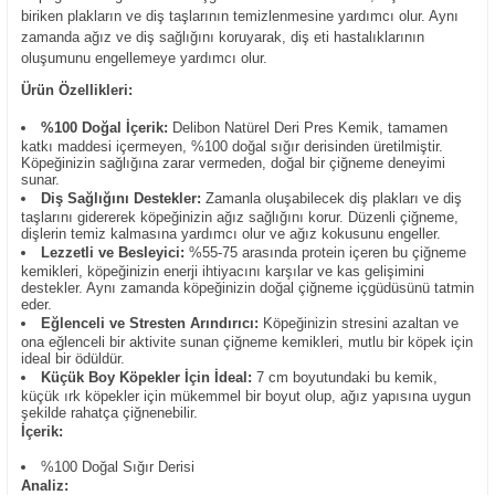
biriken plakların ve diş taşlarının temizlenmesine yardımcı olur. Aynı
zamanda ağız ve diş sağlığını koruyarak, diş eti hastalıklarının
oluşumunu engellemeye yardımcı olur.
Ürün Özellikleri:
%100 Doğal İçerik:
Delibon Natürel Deri Pres Kemik, tamamen
katkı maddesi içermeyen, %100 doğal sığır derisinden üretilmiştir.
Köpeğinizin sağlığına zarar vermeden, doğal bir çiğneme deneyimi
sunar.
Diş Sağlığını Destekler:
Zamanla oluşabilecek diş plakları ve diş
taşlarını gidererek köpeğinizin ağız sağlığını korur. Düzenli çiğneme,
dişlerin temiz kalmasına yardımcı olur ve ağız kokusunu engeller.
Lezzetli ve Besleyici:
%55-75 arasında protein içeren bu çiğneme
kemikleri, köpeğinizin enerji ihtiyacını karşılar ve kas gelişimini
destekler. Aynı zamanda köpeğinizin doğal çiğneme içgüdüsünü tatmin
eder.
Eğlenceli ve Stresten Arındırıcı:
Köpeğinizin stresini azaltan ve
ona eğlenceli bir aktivite sunan çiğneme kemikleri, mutlu bir köpek için
ideal bir ödüldür.
Küçük Boy Köpekler İçin İdeal:
7 cm boyutundaki bu kemik,
küçük ırk köpekler için mükemmel bir boyut olup, ağız yapısına uygun
şekilde rahatça çiğnenebilir.
İçerik:
%100 Doğal Sığır Derisi
Analiz: