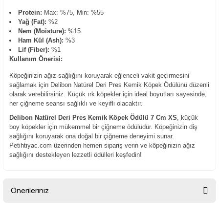
Protein:
Max: %75, Min: %55
Yağ (Fat):
%2
Nem (Moisture):
%15
Ham Kül (Ash):
%3
Lif (Fiber):
%1
Kullanım Önerisi:
Köpeğinizin ağız sağlığını koruyarak eğlenceli vakit geçirmesini
sağlamak için Delibon Natürel Deri Pres Kemik Köpek Ödülünü düzenli
olarak verebilirsiniz. Küçük ırk köpekler için ideal boyutları sayesinde,
her çiğneme seansı sağlıklı ve keyifli olacaktır.
Delibon Natürel Deri Pres Kemik Köpek Ödülü 7 Cm XS
, küçük
boy köpekler için mükemmel bir çiğneme ödülüdür. Köpeğinizin diş
sağlığını koruyarak ona doğal bir çiğneme deneyimi sunar.
Petihtiyac.com üzerinden hemen sipariş verin ve köpeğinizin ağız
sağlığını destekleyen lezzetli ödülleri keşfedin!
Önerileriniz