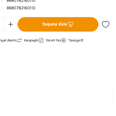
8680782160110
8680782160110
Sepete Ekle
Fiyat Alarmı
Karşılaştır
Yorum Yaz
Tavsiye Et
iletebilirsiniz.