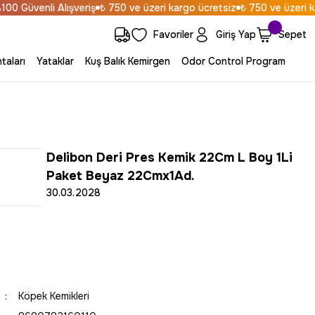
 Güvenli Alışveriş
₺ 750 ve üzeri kargo ücretsiz
₺ 750 ve üzeri karg
Favoriler
Giriş Yap
Sepet
taları
Yataklar
Kuş Balık Kemirgen
Odor Control Program
Delibon Deri Pres Kemik 22Cm L Boy 1Li
Paket Beyaz 22Cmx1Ad.
30.03.2028
Köpek Kemikleri