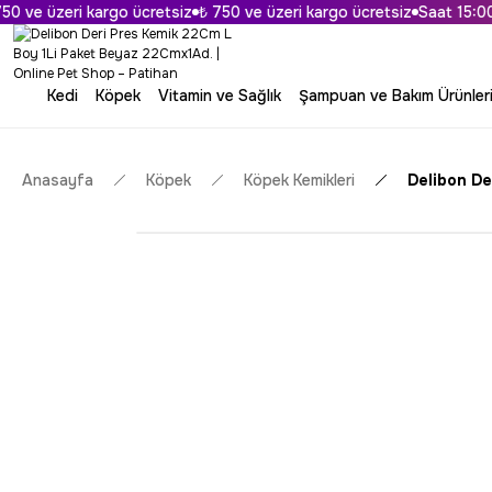
ve üzeri kargo ücretsiz
₺ 750 ve üzeri kargo ücretsiz
Saat 15:00'a 
Kedi
Köpek
Vitamin ve Sağlık
Şampuan ve Bakım Ürünler
Anasayfa
Köpek
Köpek Kemikleri
Delibon De