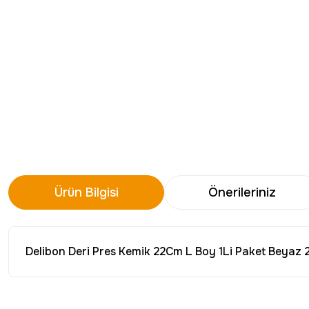
Ürün Bilgisi
Önerileriniz
Delibon Deri Pres Kemik 22Cm L Boy 1Li Paket Beyaz
Bu ürünün fiyat bilgisi, resim, ürün açıklamalarında ve diğer konu