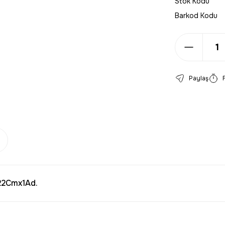
Stok Kodu
Barkod Kodu
Paylaş
 22Cmx1Ad.
larda yetersiz gördüğünüz noktaları öneri formunu kullanarak tarafımıza 