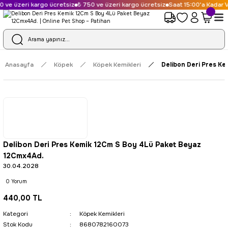
 ve üzeri kargo ücretsiz
₺ 750 ve üzeri kargo ücretsiz
Saat 15:00'a Kadar V
Anasayfa
Köpek
Köpek Kemikleri
Delibon Deri Pres K
Delibon Deri Pres Kemik 12Cm S Boy 4Lü Paket Beyaz
12Cmx4Ad.
30.04.2028
0 Yorum
440,00 TL
Kategori
Köpek Kemikleri
Stok Kodu
8680782160073