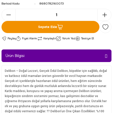
Barkod Kodu
8680782160073
Sepete Ekle
Paylaş
Fiyat Alarmı
Karşılaştır
Yorum Yaz
Tavsiye Et
Ürün Bilgisi
Delibon – Doğal Lezzet, Gerçek Ödül Delibon, köpekler için sağlıklı, doğal
ve katkısız ödül mamaları üreten güvenilir bir evcil hayvan markasıdır.
Gerçek et içerikleriyle hazırlanan ödül ürünleri, hem eğitim sürecinde
destekleyici hem de günlük mutluluk anlarında lezzetli bir sürpriz sunar.
Katkı maddesi, koruyucu ve yapay aroma içermeyen Delibon ürünleri;
köpeğinizin sindirim sistemini yormaz, kas gelişimini destekler ve
çiğneme ihtiyacını doğal yollarla karşılamasına yardımcı olur. Üstelik her
ırk ve yaş grubuna uygun geniş ürün yelpazesiyle, patili dostunuza en
doğal ödülü vermenizi sağlar. ?? Delibon’un Öne Çıkan Özellikleri: %100