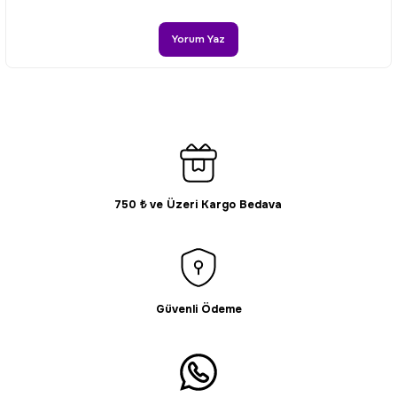
Ürün açıklamasında eksik bilgiler bulunuyor.
Ürün bilgilerinde hatalar bulunuyor.
Yorum Yaz
Ürün fiyatı diğer sitelerden daha pahalı.
Bu ürüne benzer farklı alternatifler olmalı.
750 ₺ ve Üzeri Kargo Bedava
Gönder
Güvenli Ödeme