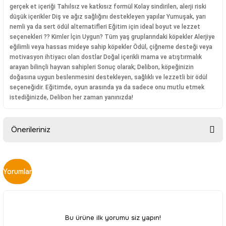
gerçek et içeriği Tahılsız ve katkısız formül Kolay sindirilen, alerji riski
düşük içerikler Diş ve ağız sağlığını destekleyen yapılar Yumuşak, yarı
nemli ya da sert ödül alternatifleri Eğitim için ideal boyut ve lezzet
seçenekleri ?? Kimler İçin Uygun? Tüm yaş gruplarındaki köpekler Alerjiye
eğilimli veya hassas mideye sahip köpekler Ödül, çiğneme desteği veya
motivasyon ihtiyacı olan dostlar Doğal içerikli mama ve atıştırmalık
arayan bilinçli hayvan sahipleri Sonuç olarak; Delibon, köpeğinizin
doğasına uygun beslenmesini destekleyen, sağlıklı ve lezzetli bir ödül
seçeneğidir. Eğitimde, oyun arasında ya da sadece onu mutlu etmek
istediğinizde, Delibon her zaman yanınızda!
Önerileriniz
Bu ürünün fiyat bilgisi, resim, ürün açıklamalarında ve diğer
konularda yetersiz gördüğünüz noktaları öneri formunu
Yorumlar
kullanarak tarafımıza iletebilirsiniz.
Görüş ve önerileriniz için teşekkür ederiz.
Ürün resmi kalitesiz, bozuk veya görüntülenemiyor.
Bu ürüne ilk yorumu siz yapın!