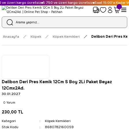
ve üzeri kargo ücretsiz
₺ 750 ve üzeri kargo ücretsiz
Saat 15:00'a Kadar Ve
Anasayfa
Köpek
Köpek Kemikleri
Delibon Deri Pres Ke
Delibon Deri Pres Kemik 12Cm S Boy 2Li Paket Beyaz
12Cmx2Ad.
30.01.2027
0 Yorum
230,00 TL
Kategori
Köpek Kemikleri
Stok Kodu
8680782160059