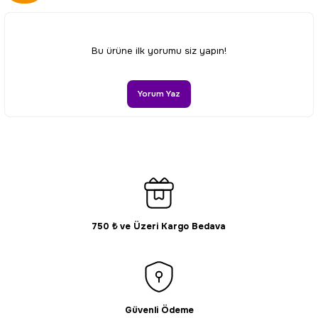
Görüş ve önerileriniz için teşekkür ederiz.
Ürün resmi kalitesiz, bozuk veya görüntülenemiyor.
Bu ürüne ilk yorumu siz yapın!
Ürün açıklamasında eksik bilgiler bulunuyor.
Ürün bilgilerinde hatalar bulunuyor.
Yorum Yaz
Ürün fiyatı diğer sitelerden daha pahalı.
Bu ürüne benzer farklı alternatifler olmalı.
750 ₺ ve Üzeri Kargo Bedava
Gönder
Güvenli Ödeme