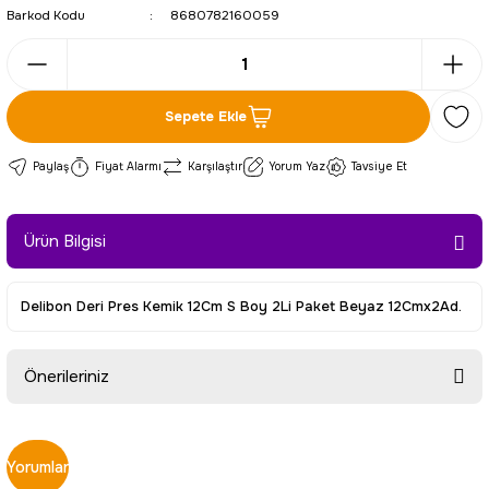
Barkod Kodu
8680782160059
Sepete Ekle
Paylaş
Fiyat Alarmı
Karşılaştır
Yorum Yaz
Tavsiye Et
Ürün Bilgisi
Delibon Deri Pres Kemik 12Cm S Boy 2Li Paket Beyaz 12Cmx2Ad.
Önerileriniz
Bu ürünün fiyat bilgisi, resim, ürün açıklamalarında ve diğer
konularda yetersiz gördüğünüz noktaları öneri formunu
Yorumlar
kullanarak tarafımıza iletebilirsiniz.