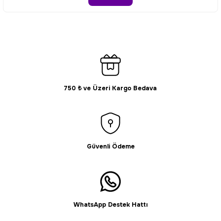
Ürün fiyatı diğer sitelerden daha pahalı.
Bu ürüne benzer farklı alternatifler olmalı.
750 ₺ ve Üzeri Kargo Bedava
Gönder
Güvenli Ödeme
WhatsApp Destek Hattı