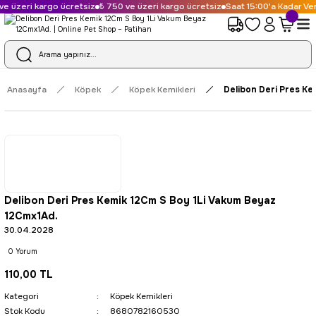
e üzeri kargo ücretsiz
₺ 750 ve üzeri kargo ücretsiz
Saat 15:00'a Kadar Veri
Anasayfa
Köpek
Köpek Kemikleri
Delibon Deri Pres Ke
Delibon Deri Pres Kemik 12Cm S Boy 1Li Vakum Beyaz
12Cmx1Ad.
30.04.2028
0 Yorum
110,00 TL
Kategori
Köpek Kemikleri
Stok Kodu
8680782160530