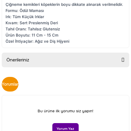
Çiğneme kemikleri köpeklerin boyu dikkate alınarak verilmelidir.
Formu:
Ödül Maması
Irk:
Tüm Küçük Irklar
Kıvam:
Sert Preslenmiş Deri
Tahıl Oranı:
Tahılsız Glutensiz
Ürün Boyutu:
11 Cm - 15 Cm
Özel İhtiyaçlar:
Ağız ve Diş Hijyeni
Önerileriniz
Bu ürünün fiyat bilgisi, resim, ürün açıklamalarında ve diğer
konularda yetersiz gördüğünüz noktaları öneri formunu
Yorumlar
kullanarak tarafımıza iletebilirsiniz.
Görüş ve önerileriniz için teşekkür ederiz.
Ürün resmi kalitesiz, bozuk veya görüntülenemiyor.
Bu ürüne ilk yorumu siz yapın!
Ürün açıklamasında eksik bilgiler bulunuyor.
Ürün bilgilerinde hatalar bulunuyor.
Yorum Yaz