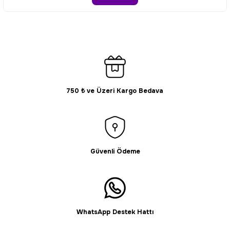
Ürün fiyatı diğer sitelerden daha pahalı.
Bu ürüne benzer farklı alternatifler olmalı.
750 ₺ ve Üzeri Kargo Bedava
Gönder
Güvenli Ödeme
WhatsApp Destek Hattı