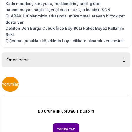
Katkı maddesi, koruyucu, renklendirici, tahıl, glüten
barındırmayan sağlıklı içeriği dostunuz için idealdir. SON
OLARAK Ürünlerimizin arkasında, mükemmeli arayan birçok pet
dostu var.
DeliBon Deri Burgu Çubuk İnce Boy 80Li Paket Beyaz Kullanım
Şekli
Çiğneme çubukları köpeklerin boyu dikkate alınarak verilmelidir.
Önerileriniz
Bu ürünün fiyat bilgisi, resim, ürün açıklamalarında ve diğer
konularda yetersiz gördüğünüz noktaları öneri formunu
Yorumlar
kullanarak tarafımıza iletebilirsiniz.
Görüş ve önerileriniz için teşekkür ederiz.
Ürün resmi kalitesiz, bozuk veya görüntülenemiyor.
Bu ürüne ilk yorumu siz yapın!
Ürün açıklamasında eksik bilgiler bulunuyor.
Ürün bilgilerinde hatalar bulunuyor.
Yorum Yaz