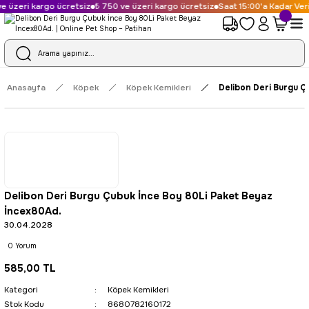
 üzeri kargo ücretsiz
₺ 750 ve üzeri kargo ücretsiz
Saat 15:00'a Kadar Veri
Anasayfa
Köpek
Köpek Kemikleri
Delibon Deri Burgu Ç
Delibon Deri Burgu Çubuk İnce Boy 80Li Paket Beyaz
İncex80Ad.
30.04.2028
0 Yorum
585,00 TL
Kategori
Köpek Kemikleri
Stok Kodu
8680782160172