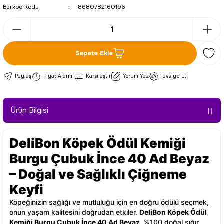
Barkod Kodu
8680782160196
Sepete Ekle
Paylaş
Fiyat Alarmı
Karşılaştır
Yorum Yaz
Tavsiye Et
Ürün Bilgisi
DeliBon Köpek Ödül Kemiği
Burgu Çubuk İnce 40 Ad Beyaz
– Doğal ve Sağlıklı Çiğneme
Keyfi
Köpeğinizin sağlığı ve mutluluğu için en doğru ödülü seçmek,
onun yaşam kalitesini doğrudan etkiler.
DeliBon Köpek Ödül
Kemiği Burgu Çubuk İnce 40 Ad Beyaz
, %100 doğal sığır