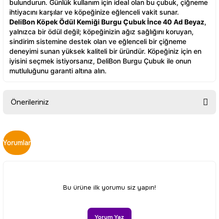
bulundurun. Günlük kullanım için ideal olan bu çubuk, çiğneme
ihtiyacını karşılar ve köpeğinize eğlenceli vakit sunar.
DeliBon Köpek Ödül Kemiği Burgu Çubuk İnce 40 Ad Beyaz
,
yalnızca bir ödül değil; köpeğinizin ağız sağlığını koruyan,
sindirim sistemine destek olan ve eğlenceli bir çiğneme
deneyimi sunan yüksek kaliteli bir üründür. Köpeğiniz için en
iyisini seçmek istiyorsanız, DeliBon Burgu Çubuk ile onun
mutluluğunu garanti altına alın.
Önerileriniz
Bu ürünün fiyat bilgisi, resim, ürün açıklamalarında ve diğer
konularda yetersiz gördüğünüz noktaları öneri formunu
Yorumlar
kullanarak tarafımıza iletebilirsiniz.
Görüş ve önerileriniz için teşekkür ederiz.
Ürün resmi kalitesiz, bozuk veya görüntülenemiyor.
Bu ürüne ilk yorumu siz yapın!
Ürün açıklamasında eksik bilgiler bulunuyor.
Ürün bilgilerinde hatalar bulunuyor.
Yorum Yaz