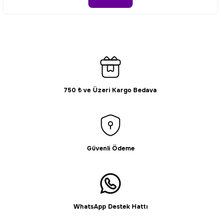
Ürün fiyatı diğer sitelerden daha pahalı.
Bu ürüne benzer farklı alternatifler olmalı.
750 ₺ ve Üzeri Kargo Bedava
Gönder
Güvenli Ödeme
WhatsApp Destek Hattı