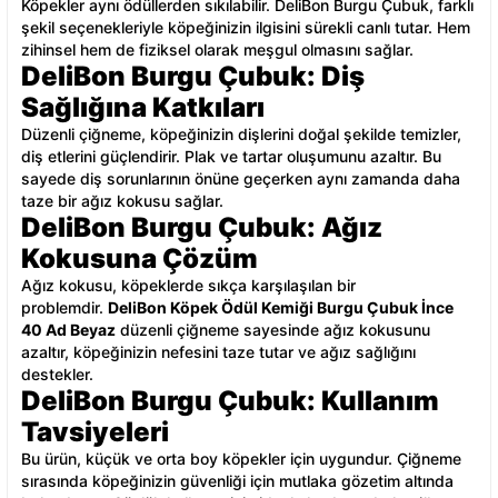
Köpekler aynı ödüllerden sıkılabilir. DeliBon Burgu Çubuk, farklı
şekil seçenekleriyle köpeğinizin ilgisini sürekli canlı tutar. Hem
zihinsel hem de fiziksel olarak meşgul olmasını sağlar.
DeliBon Burgu Çubuk: Diş
Sağlığına Katkıları
Düzenli çiğneme, köpeğinizin dişlerini doğal şekilde temizler,
diş etlerini güçlendirir. Plak ve tartar oluşumunu azaltır. Bu
sayede diş sorunlarının önüne geçerken aynı zamanda daha
taze bir ağız kokusu sağlar.
DeliBon Burgu Çubuk: Ağız
Kokusuna Çözüm
Ağız kokusu, köpeklerde sıkça karşılaşılan bir
problemdir.
DeliBon Köpek Ödül Kemiği Burgu Çubuk İnce
40 Ad Beyaz
düzenli çiğneme sayesinde ağız kokusunu
azaltır, köpeğinizin nefesini taze tutar ve ağız sağlığını
destekler.
DeliBon Burgu Çubuk: Kullanım
Tavsiyeleri
Bu ürün, küçük ve orta boy köpekler için uygundur. Çiğneme
sırasında köpeğinizin güvenliği için mutlaka gözetim altında