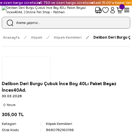
 kargo ücretsiz
₺ 750 ve üzeri kargo ücretsiz
Saat 15:00'a Kadar Verilen Sp
Anasayfa
Köpek
Köpek Kemikleri
Delibon Deri Burgu Ç
Delibon Deri Burgu Çubuk İnce Boy 40Lı Paket Beyaz
İncex40Ad.
30.03.2028
0 Yorum
305,00 TL
Kategori
Köpek Kemikleri
Stok Kodu
8680782160196