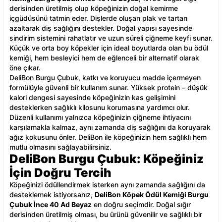
derisinden üretilmiş olup köpeğinizin doğal kemirme
içgüdüsünü tatmin eder. Dişlerde oluşan plak ve tartarı
azaltarak diş sağlığını destekler. Doğal yapısı sayesinde
sindirim sistemini rahatlatır ve uzun süreli çiğneme keyfi sunar.
Küçük ve orta boy köpekler için ideal boyutlarda olan bu ödül
kemiği, hem besleyici hem de eğlenceli bir alternatif olarak
öne çıkar.
DeliBon Burgu Çubuk, katkı ve koruyucu madde içermeyen
formülüyle güvenli bir kullanım sunar. Yüksek protein – düşük
kalori dengesi sayesinde köpeğinizin kas gelişimini
desteklerken sağlıklı kilosunu korumasına yardımcı olur.
Düzenli kullanımı yalnızca köpeğinizin çiğneme ihtiyacını
karşılamakla kalmaz, aynı zamanda diş sağlığını da koruyarak
ağız kokusunu önler. DeliBon ile köpeğinizin hem sağlıklı hem
mutlu olmasını sağlayabilirsiniz.
DeliBon Burgu Çubuk: Köpeğiniz
İçin Doğru Tercih
Köpeğinizi ödüllendirmek isterken aynı zamanda sağlığını da
desteklemek istiyorsanız,
DeliBon Köpek Ödül Kemiği Burgu
Çubuk İnce 40 Ad Beyaz
en doğru seçimdir. Doğal sığır
derisinden üretilmiş olması, bu ürünü güvenilir ve sağlıklı bir