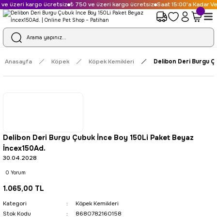
e üzeri kargo ücretsiz
₺ 750 ve üzeri kargo ücretsiz
Saat 15:00'a Kadar Ver
Anasayfa
Köpek
Köpek Kemikleri
Delibon Deri Burgu Ç
Delibon Deri Burgu Çubuk İnce Boy 150Li Paket Beyaz
İncex150Ad.
30.04.2028
0 Yorum
1.065,00 TL
Kategori
Köpek Kemikleri
Stok Kodu
8680782160158