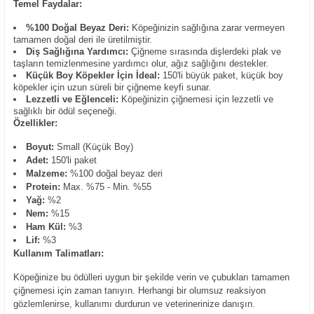
Temel Faydalar:
%100 Doğal Beyaz Deri:
Köpeğinizin sağlığına zarar vermeyen
tamamen doğal deri ile üretilmiştir.
Diş Sağlığına Yardımcı:
Çiğneme sırasında dişlerdeki plak ve
taşların temizlenmesine yardımcı olur, ağız sağlığını destekler.
Küçük Boy Köpekler İçin İdeal:
150'li büyük paket, küçük boy
köpekler için uzun süreli bir çiğneme keyfi sunar.
Lezzetli ve Eğlenceli:
Köpeğinizin çiğnemesi için lezzetli ve
sağlıklı bir ödül seçeneği.
Özellikler:
Boyut:
Small (Küçük Boy)
Adet:
150'li paket
Malzeme:
%100 doğal beyaz deri
Protein:
Max. %75 - Min. %55
Yağ:
%2
Nem:
%15
Ham Kül:
%3
Lif:
%3
Kullanım Talimatları:
Köpeğinize bu ödülleri uygun bir şekilde verin ve çubukları tamamen
çiğnemesi için zaman tanıyın. Herhangi bir olumsuz reaksiyon
gözlemlenirse, kullanımı durdurun ve veterinerinize danışın.