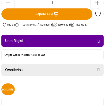
Sepete Ekle
Paylaş
Fiyat Alarmı
Karşılaştır
Yorum Yaz
Tavsiye Et
Ürün Bilgisi
Orijin Çelik Mama Kabı 8 Oz
Önerileriniz
Bu ürünün fiyat bilgisi, resim, ürün açıklamalarında ve diğer
konularda yetersiz gördüğünüz noktaları öneri formunu
Yorumlar
kullanarak tarafımıza iletebilirsiniz.
Görüş ve önerileriniz için teşekkür ederiz.