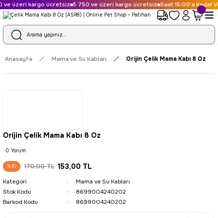
 ve üzeri kargo ücretsiz
₺ 750 ve üzeri kargo ücretsiz
Saat 15:00'a Kadar Ve
Anasayfa
Mama ve Su Kabları
Orijin Çelik Mama Kabı 8 Oz
Orijin Çelik Mama Kabı 8 Oz
0 Yorum
153,00 TL
170,00 TL
%10
Kategori
Mama ve Su Kabları
Stok Kodu
8699004240202
Barkod Kodu
8699004240202