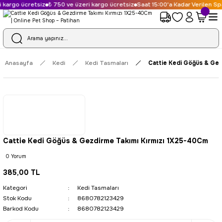
 kargo ücretsiz
₺ 750 ve üzeri kargo ücretsiz
Saat 15:00'a Kadar Verilen Sp
Anasayfa
Kedi
Kedi Tasmaları
Cattie Kedi Göğüs & Gez
Cattie Kedi Göğüs & Gezdirme Takımı Kırmızı 1X25-40Cm
0 Yorum
385,00 TL
Kategori
Kedi Tasmaları
Stok Kodu
8680782123429
Barkod Kodu
8680782123429