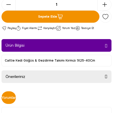
Sepete Ekle
Paylaş
Fiyat Alarmı
Karşılaştır
Yorum Yaz
Tavsiye Et
Ürün Bilgisi
Cattie Kedi Göğüs & Gezdirme Takımı Kırmızı 1X25-40Cm
Önerileriniz
Bu ürünün fiyat bilgisi, resim, ürün açıklamalarında ve diğer
konularda yetersiz gördüğünüz noktaları öneri formunu
Yorumlar
kullanarak tarafımıza iletebilirsiniz.
Görüş ve önerileriniz için teşekkür ederiz.