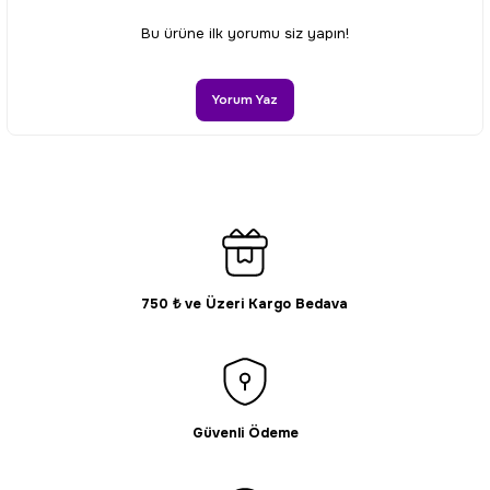
Ürün resmi kalitesiz, bozuk veya görüntülenemiyor.
Bu ürüne ilk yorumu siz yapın!
Ürün açıklamasında eksik bilgiler bulunuyor.
Ürün bilgilerinde hatalar bulunuyor.
Yorum Yaz
Ürün fiyatı diğer sitelerden daha pahalı.
Bu ürüne benzer farklı alternatifler olmalı.
750 ₺ ve Üzeri Kargo Bedava
Gönder
Güvenli Ödeme