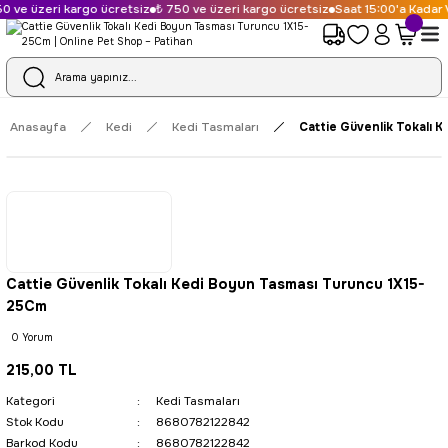
 ve üzeri kargo ücretsiz
₺ 750 ve üzeri kargo ücretsiz
Saat 15:00'a Kadar V
Anasayfa
Kedi
Kedi Tasmaları
Cattie Güvenlik Tokalı 
Cattie Güvenlik Tokalı Kedi Boyun Tasması Turuncu 1X15-
25Cm
0 Yorum
215,00 TL
Kategori
Kedi Tasmaları
Stok Kodu
8680782122842
Barkod Kodu
8680782122842