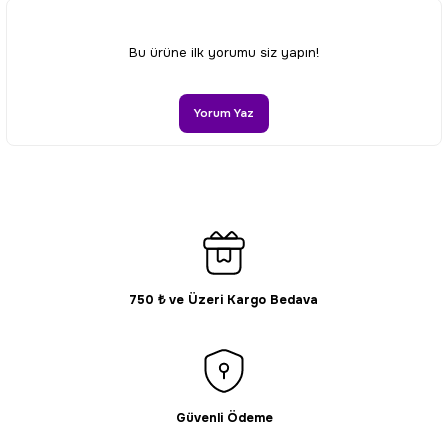
Ürün resmi kalitesiz, bozuk veya görüntülenemiyor.
Bu ürüne ilk yorumu siz yapın!
Ürün açıklamasında eksik bilgiler bulunuyor.
Ürün bilgilerinde hatalar bulunuyor.
Yorum Yaz
Ürün fiyatı diğer sitelerden daha pahalı.
Bu ürüne benzer farklı alternatifler olmalı.
750 ₺ ve Üzeri Kargo Bedava
Gönder
Güvenli Ödeme