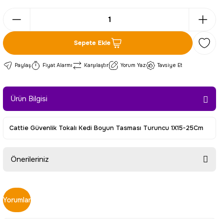
Sepete Ekle
Paylaş
Fiyat Alarmı
Karşılaştır
Yorum Yaz
Tavsiye Et
Ürün Bilgisi
Cattie Güvenlik Tokalı Kedi Boyun Tasması Turuncu 1X15-25Cm
Önerileriniz
Bu ürünün fiyat bilgisi, resim, ürün açıklamalarında ve diğer
konularda yetersiz gördüğünüz noktaları öneri formunu
Yorumlar
kullanarak tarafımıza iletebilirsiniz.
Görüş ve önerileriniz için teşekkür ederiz.