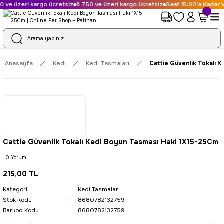
 ve üzeri kargo ücretsiz
₺ 750 ve üzeri kargo ücretsiz
Saat 15:00'a Kadar V
Anasayfa
Kedi
Kedi Tasmaları
Cattie Güvenlik Tokalı 
Cattie Güvenlik Tokalı Kedi Boyun Tasması Haki 1X15-25Cm
0 Yorum
215,00 TL
Kategori
Kedi Tasmaları
Stok Kodu
8680782132759
Barkod Kodu
8680782132759