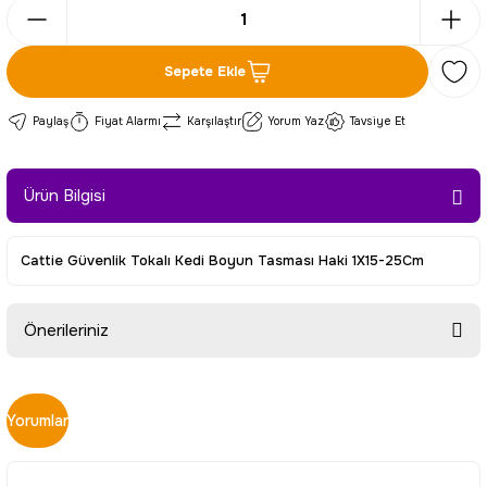
Sepete Ekle
Paylaş
Fiyat Alarmı
Karşılaştır
Yorum Yaz
Tavsiye Et
Ürün Bilgisi
Cattie Güvenlik Tokalı Kedi Boyun Tasması Haki 1X15-25Cm
Önerileriniz
Bu ürünün fiyat bilgisi, resim, ürün açıklamalarında ve diğer
konularda yetersiz gördüğünüz noktaları öneri formunu
Yorumlar
kullanarak tarafımıza iletebilirsiniz.
Görüş ve önerileriniz için teşekkür ederiz.