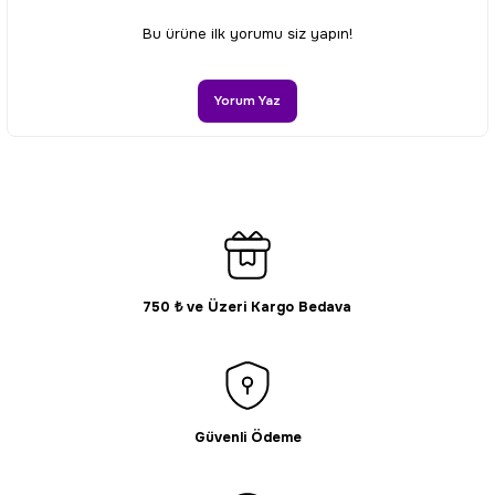
Ürün resmi kalitesiz, bozuk veya görüntülenemiyor.
Bu ürüne ilk yorumu siz yapın!
Ürün açıklamasında eksik bilgiler bulunuyor.
Ürün bilgilerinde hatalar bulunuyor.
Yorum Yaz
Ürün fiyatı diğer sitelerden daha pahalı.
Bu ürüne benzer farklı alternatifler olmalı.
750 ₺ ve Üzeri Kargo Bedava
Gönder
Güvenli Ödeme