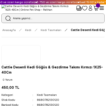
0 ve üzeri kargo ücretsiz
₺ 750 ve üzeri kargo ücretsiz
Saat 15:00'a Kadar V
Anasayfa
Kedi
Kedi Tasmaları
Cattie Desenli Kedi Göğ
Cattie Desenli Kedi Göğüs & Gezdirme Takımı Kırmızı 1X25-
40Cm
0 Yorum
450,00 TL
Kategori
Kedi Tasmaları
Stok Kodu
8680782130120
Barkod Kodu
8680782130120