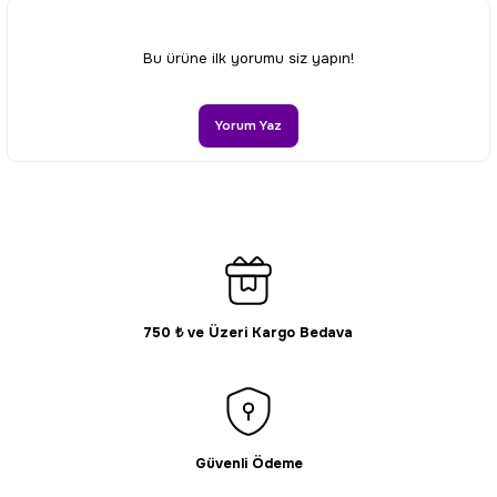
Ürün resmi kalitesiz, bozuk veya görüntülenemiyor.
Bu ürüne ilk yorumu siz yapın!
Ürün açıklamasında eksik bilgiler bulunuyor.
Ürün bilgilerinde hatalar bulunuyor.
Yorum Yaz
Ürün fiyatı diğer sitelerden daha pahalı.
Bu ürüne benzer farklı alternatifler olmalı.
750 ₺ ve Üzeri Kargo Bedava
Gönder
Güvenli Ödeme