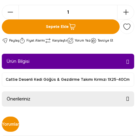
Sepete Ekle
Paylaş
Fiyat Alarmı
Karşılaştır
Yorum Yaz
Tavsiye Et
Ürün Bilgisi
Cattie Desenli Kedi Göğüs & Gezdirme Takımı Kırmızı 1X25-40Cm
Önerileriniz
Bu ürünün fiyat bilgisi, resim, ürün açıklamalarında ve diğer
konularda yetersiz gördüğünüz noktaları öneri formunu
Yorumlar
kullanarak tarafımıza iletebilirsiniz.
Görüş ve önerileriniz için teşekkür ederiz.